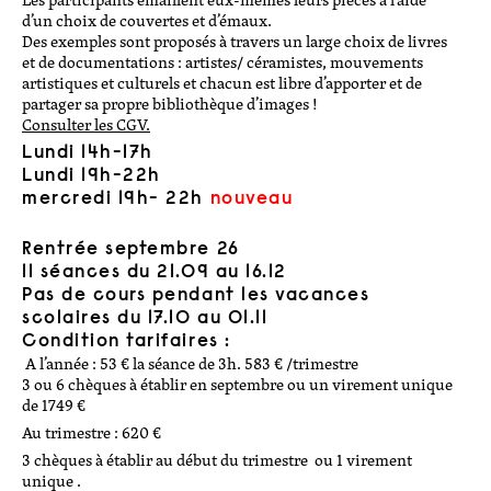
d’un choix de couvertes et d’émaux.
Session d’été modelage //summer session
Des exemples sont proposés à travers un large choix de livres
modeling
et de documentations
: artistes/ céramistes, mouvements
stage de modelage 2h
artistiques et culturels et chacun est libre d’apporter et de
stage de modelage 7 h
partager sa propre bibliothèque d’images !
motifs et illustrations à l’engobe 10h
Consulter les CGV.
terres mêlées : nérikomi/incrustation 7h
Lundi 14h-17h
Lundi 19h-22h
stage de tournage
mercredi 19h- 22h
nouveau
stage introduction au tournage 3h
stage de tournage découverte 10h
Rentrée septembre 26
11 séances du 21.09 au 16.12
stages enfants/ados
Pas de cours pendant les vacances
scolaires du 17.10 au 01.11
stage enfants/ados vacances
Condition tarifaires :
A l’année :
53 € la séance de 3h. 583 € /trimestre
workshops
3 ou 6 chèques à établir en septembre ou un virement unique
de 1749 €
autour de la porcelaine : bijoux &
Au trimestre :
620 €
pastillage 6h
3 chèques à établir au début du trimestre ou 1 virement
workshop avec Marie-Yaé Suematsu 10h
unique .