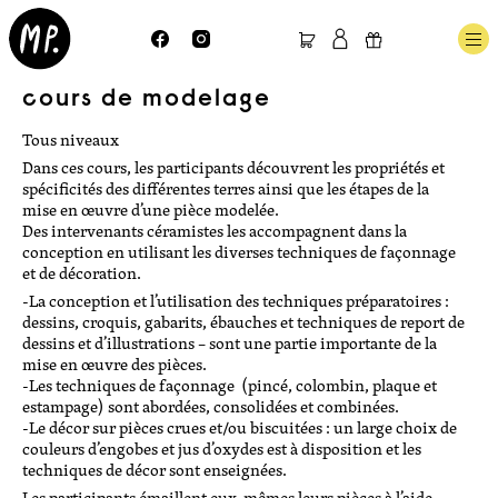
nos offres
calendrier
cours de modelage
l’atelier
privatisation
Tous niveaux
Dans ces cours, les participants découvrent les propriétés et
bon cadeau
spécificités des différentes terres ainsi que les étapes de la
contact
mise en œuvre d’une pièce modelée.
Des intervenants céramistes les accompagnent dans la
conception en utilisant les diverses techniques de façonnage
cours
et de décoration.
modelage
-La conception et l’utilisation des techniques préparatoires :
d
essins, croquis, gabarits, ébauches et techniques de report de
tournage
dessins et d’illustrations – sont une partie importante de la
Session d’été tournage 12h
mise en œuvre des pièces.
cours enfants/ados
-Les techniques de façonnage (
pincé, colombin, plaque et
estampage) sont abordées, consolidées et combinées.
-Le décor sur pièces crues et/ou biscuitées :
un large choix de
stages
couleurs d’engobes et jus d’oxydes est à disposition et les
techniques de décor sont enseignées.
stages de modelage
Les participants émaillent eux-mêmes leurs pièces à l’aide