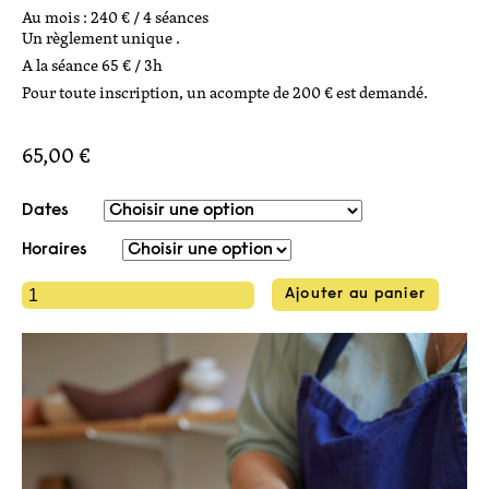
workshop avec Linda Ouhbi 10h
Au mois :
240 € / 4 séances
optimiser ses émaux 13h
Un règlement unique .
Stage tournage 6h
A la séance
65 € / 3h
Pour toute inscription, un acompte de 200 € est demandé.
65,00
€
Dates
Horaires
quantité
Ajouter au panier
de
cours
de
modelage