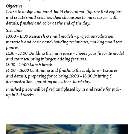
workshop avec Linda Ouhbi 10h
Objective
optimiser ses émaux 13h
Learn to design and hand-build clay animal figures: first explore
Stage tournage 6h
and create small sketches, then choose one to make larger with
details, finishes and color at the end of the day.
Schedule
10:00 – 11:30 Research & small models – project introduction,
materials and basic hand-building techniques, making small test
figures.
11:30 – 13:00 Building the main piece – choose your favorite model
and start sculpting it larger, adding features.
13:00 – 14:00 Lunch break
14:00 – 16:00 Continuing and finishing the sculpture – textures
and details, preparing for coloring.16:00 – 18:00 Painting &
demonstration – painting on leather-hard clay.
Finished pieces will be fired and glazed by us and ready for pick-
up in 2–3 weeks.