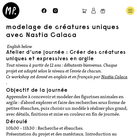
nos offres
calendrier
modelage de créatures uniques
l’atelier
avec Nastia Calaca
privatisation
bon cadeau
 English below
Atelier d’une journée : Créer des créatures
contact
uniques et expressives en argile
Tout niveau à partir de 12 ans : débutants bienvenus. Chaque
cours
projet est adapté selon le niveau et l’envie de chacun.
Ce workshop est donné en anglais et en français par
Nastia Calaca
modelage
.
tournage
Objectif de la journée
Apprendre à concevoir et modeler des figurines animales en
Session d’été tournage 12h
argile : d’abord explorer et faire des recherches sous forme de
cours enfants/ados
petites ébauches, puis choisir un modèle à réaliser plus grand,
avec détails, finitions et mise en couleur en fin de journée.
stages
Déroulé
10h00 – 11h30 : Recherche et ébauches.
stages de modelage
Présentation du projet et des matériaux. Introduction au