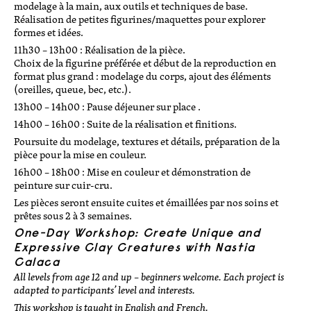
modelage à la main, aux outils et techniques de base.
Session d’été modelage //summer session
Réalisation de petites figurines/maquettes pour explorer
modeling
formes et idées.
stage de modelage 2h
11h30 – 13h00 : Réalisation de la pièce.
stage de modelage 7 h
Choix de la figurine préférée et début de la reproduction en
format plus grand : modelage du corps, ajout des éléments
motifs et illustrations à l’engobe 10h
(oreilles, queue, bec, etc.).
terres mêlées : nérikomi/incrustation 7h
13h00 – 14h00 : Pause déjeuner sur place .
stage de tournage
14h00 – 16h00 : Suite de la réalisation et finitions.
stage introduction au tournage 3h
Poursuite du modelage, textures et détails, préparation de la
pièce pour la mise en couleur.
stage de tournage découverte 10h
16h00 – 18h00 : Mise en couleur et démonstration de
stages enfants/ados
peinture sur cuir-cru.
Les pièces seront ensuite cuites et émaillées par nos soins et
stage enfants/ados vacances
prêtes sous 2 à 3 semaines.
One-Day Workshop: Create Unique and
workshops
Expressive Clay Creatures with Nastia
Calaca
autour de la porcelaine : bijoux &
All levels from age 12 and up – beginners welcome. Each project is
pastillage 6h
adapted to participants’ level and interests.
workshop avec Marie-Yaé Suematsu 10h
This workshop is taught in English and French.